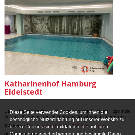
Katharinenhof Hamburg
Eidelstedt
Das Therapiebecken im Katharinenhof bietet optimale
Diese Seite verwendet Cookies, um Ihnen die
Voraussetzungen, um spielend das Schwimmen zu erlernen
bestmögliche Nutzererfahrung auf unserer Website zu
Adresse:
Reichsbahnstraße 20, 22525 Hamburg
bieten. Cookies sind Textdateien, die auf Ihrem
Computer gespeichert werden und bestimmte Daten
Öffnungszeiten