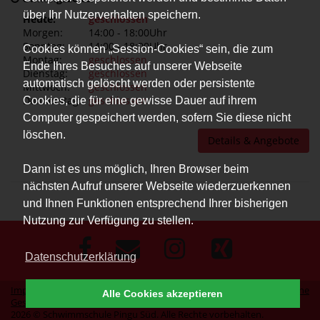
über Ihr Nutzerverhalten speichern.
Heute:
geschlossen
Morgen:
14:00 - 18:00Uhr
Sonntag:
14:00 - 18:00Uhr
Cookies können „Session-Cookies“ sein, die zum
Montag:
geschlossen
Ende Ihres Besuches auf unserer Webseite
Dienstag:
geschlossen
automatisch gelöscht werden oder persistente
Mittwoch:
geschlossen
Donnerstag:
geschlossen
Cookies, die für eine gewisse Dauer auf ihrem
Computer gespeichert werden, sofern Sie diese nicht
löschen.
Details & Angebote
Dann ist es uns möglich, Ihren Browser beim
nächsten Aufruf unserer Webseite wiederzuerkennen
und Ihnen Funktionen entsprechend Ihrer bisherigen
Nutzung zur Verfügung zu stellen.
Datenschutzerklärung
Impressum
|
Datenschutz
|
Erklärung zur Barrierefreiheit
|
Allgemeine
Alle Cookies akzeptieren
Geschäftsbedingungen
2026 © Schwimmschule Pingu Süd. Alle Rechte vorbehalten.