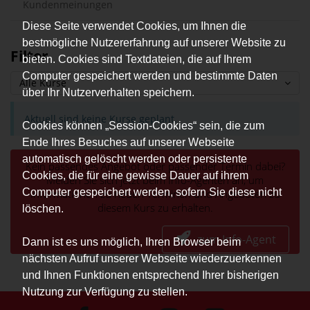
Kundenmeinungen
Diese Seite verwendet Cookies, um Ihnen die
bestmögliche Nutzererfahrung auf unserer Website zu
Filter
bieten. Cookies sind Textdateien, die auf Ihrem
Computer gespeichert werden und bestimmte Daten
Alle Kurse
über Ihr Nutzerverhalten speichern.
Aktuell sind keine Kurse geplant.
Cookies können „Session-Cookies“ sein, die zum
Ende Ihres Besuches auf unserer Webseite
automatisch gelöscht werden oder persistente
Kein passendes Angebot oder passender Termin dabei?
Cookies, die für eine gewisse Dauer auf ihrem
Melden Sie sich jetzt beim Info-Agenten an, um
Computer gespeichert werden, sofern Sie diese nicht
Informationen zu neuen Terminen und Angeboten zu
diesem Kurs zu erhalten.
löschen.
zum Info-Agent
Dann ist es uns möglich, Ihren Browser beim
nächsten Aufruf unserer Webseite wiederzuerkennen
und Ihnen Funktionen entsprechend Ihrer bisherigen
Nutzung zur Verfügung zu stellen.