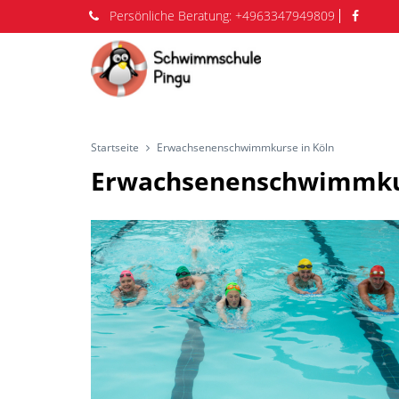
Persönliche
Beratung:
+4963347949809
Startseite
Erwachsenenschwimmkurse in Köln
Erwachsenenschwimmkur